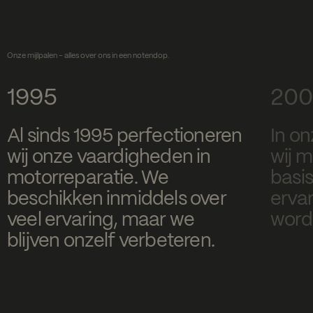
Onze mijlpalen - alles over ons in een notendop.
1995
200
Al sinds 1995 perfectioneren
In on
wij onze vaardigheden in
wij 
motorreparatie. We
basis
beschikken inmiddels over
erva
veel ervaring, maar we
word
blijven onzelf verbeteren.